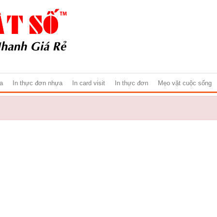
ựa
In thực đơn nhựa
In card visit
In thực đơn
Mẹo vặt cuộc sống