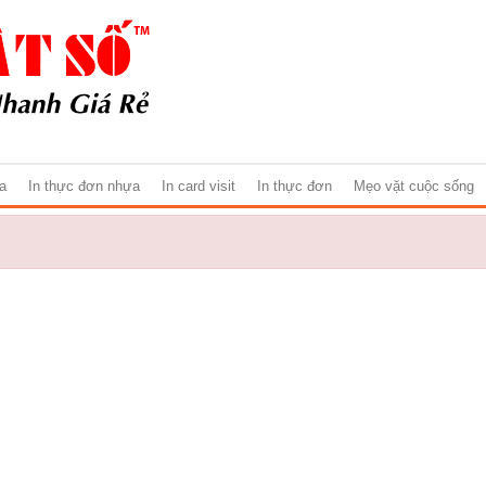
ựa
In thực đơn nhựa
In card visit
In thực đơn
Mẹo vặt cuộc sống