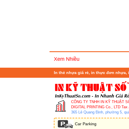
Xem Nhiều
In thẻ nhựa giá rẻ, in thực đơn nhựa, 
CÔNG TY TNHH IN KỸ THUẬT S
DIGITAL PRINTING Co., LTD
Tax 
365 Lê Quang Định, phường 5, q
Car Parking