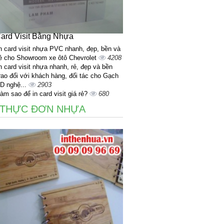
Card Visit Bằng Nhựa
n card visit nhựa PVC nhanh, đẹp, bền và
ẻ cho Showroom xe ôtô Chevrolet
4208
n card visit nhựa nhanh, rẻ, đẹp và bền
rao đổi với khách hàng, đối tác cho Gạch
D nghệ...
2903
àm sao để in card visit giá rẻ?
680
 THỰC ĐƠN NHỰA