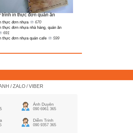
 trình in thực đơn quán ăn
n thực đơn nhựa
670
n thực đơn nhựa nhà hàng, quán ăn
691
n thực đơn nhựa quán cafe
599
NH / ZALO / VIBER
Ánh Duyên
5
090 6961 365
a
Diễm Trinh
5
090 9357 365