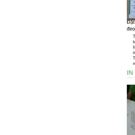
Đặt
đeo
T
I
n
T
n
IN