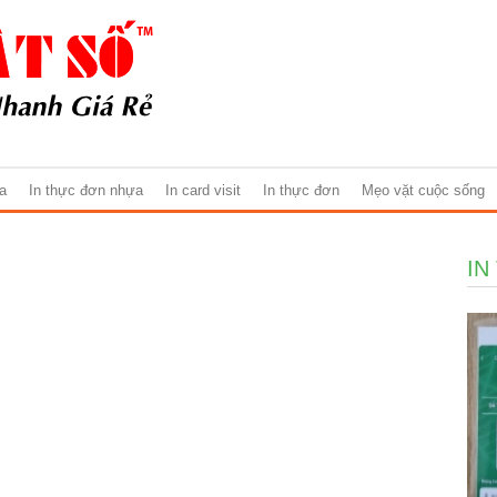
ựa
In thực đơn nhựa
In card visit
In thực đơn
Mẹo vặt cuộc sống
IN