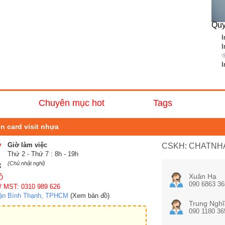
Quy
I
I
I
Chuyên mục hot
Tags
in card visit nhựa
Giờ làm việc
CSKH: CHATNHA
Thứ 2 - Thứ 7 : 8h - 19h
(Chủ nhật nghỉ)
Xuân Hạ
Ố
090 6863 36
/ MST: 0310 989 626
uận Bình Thạnh, TPHCM
(Xem bản đồ)
Trung Nghĩ
090 1180 36