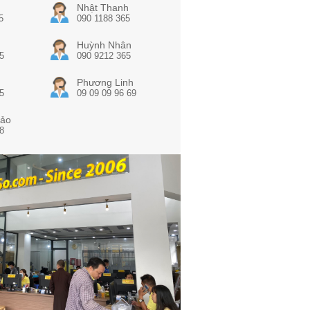
Nhật Thanh
5
090 1188 365
Huỳnh Nhân
5
090 9212 365
Phương Linh
5
09 09 09 96 69
ảo
8