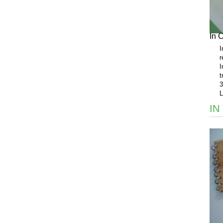
In 
I
r
I
t
3
L
IN