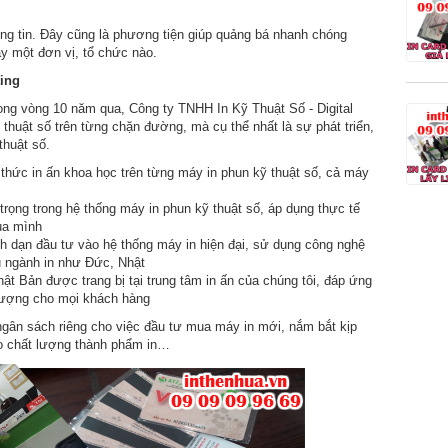
ông tin. Đây cũng là phương tiện giúp quảng bá nhanh chóng
y một đơn vị, tổ chức nào.
ting
rong vòng 10 năm qua, Công ty TNHH In Kỹ Thuật Số - Digital
 thuật số trên từng chặn đường, mà cụ thể nhất là sự phát triển,
thuật số.
thức in ấn khoa học trên từng máy in phun kỹ thuật số, cả máy
 trọng trong hệ thống máy in phun kỹ thuật số, áp dụng thực tế
ủa mình
h dạn đầu tư vào hệ thống máy in hiện đại, sử dụng công nghệ
ầu ngành in như Đức, Nhật
t Bản được trang bị tại trung tâm in ấn của chúng tôi, đáp ứng
t lượng cho mọi khách hàng
gân sách riêng cho việc đầu tư mua máy in mới, nắm bắt kịp
cao chất lượng thành phẩm in…