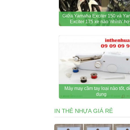
Giữa Yamaha Exciter 150 và Y
Exciter 175 xe nào 'nhỉnh' h
Máy may cầm tay loại nào tốt, d
dụng
IN THẺ NHỰA GIÁ RẺ