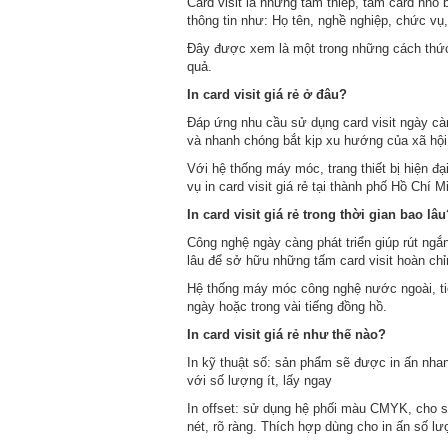
Card visit là những tấm thiếp, tấm card nhỏ
thông tin như: Họ tên, nghề nghiệp, chức vụ,
Đây được xem là một trong những cách thức 
quả.
In card visit giá rẻ ở đâu?
Đáp ứng nhu cầu sử dụng card visit ngày càn
và nhanh chóng bắt kịp xu hướng của xã hội
Với hệ thống máy móc, trang thiết bị hiện đạ
vụ in card visit giá rẻ tại thành phố Hồ Chí M
In card visit giá rẻ trong thời gian bao lâ
Công nghệ ngày càng phát triển giúp rút ngắn
lâu để sở hữu những tấm card visit hoàn chỉ
Hệ thống máy móc công nghệ nước ngoài, tiên 
ngày hoặc trong vài tiếng đồng hồ.
In card visit giá rẻ như thế nào?
In kỹ thuật số: sản phẩm sẽ được in ấn nhanh 
với số lượng ít, lấy ngay
In offset: sử dụng hệ phối màu CMYK, cho 
nét, rõ ràng. Thích hợp dùng cho in ấn số lư