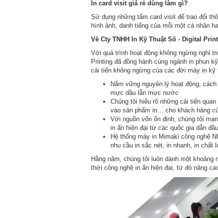
In card visit giá rẻ dùng làm gì?
Sử dụng những tấm card visit để trao đổi th
hình ảnh, danh tiếng của mỗi một cá nhân ha
Về Cty TNHH In Kỹ Thuật Số - Digital Prin
Với quá trình hoạt động không ngừng nghỉ t
Printing đã đồng hành cùng ngành in phun kỹ
cải tiến không ngừng của các đời máy in kỹ 
Nắm vững nguyên lý hoạt động, cách 
mực dầu lẫn mực nước
Chúng tôi hiểu rõ những cải tiến quan
vào sản phẩm in… cho khách hàng c
Với nguồn vốn ổn định, chúng tôi mạn
in ấn hiện đại từ các quốc gia dẫn đ
Hệ thống máy in Mimaki công nghệ Nhậ
nhu cầu in sắc nét, in nhanh, in chấ
Hằng năm, chúng tôi luôn dành một khoảng n
thời công nghệ in ấn hiện đại, từ đó nâng 