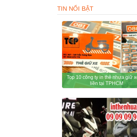
TIN NỔI BẬT
Top 10 công ty in thẻ nhựa giữ x
liền tại TPHCM