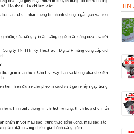
 bằng chất liệu giấy hoặc nhựa in chuyên dụng, có chứa những
TIN
 số điện thoại, địa chỉ làm việc…
liên lạc, cho – nhận thông tin nhanh chóng, ngắn gọn và hiệu
g nhiều, các công ty in ấn, công nghệ in ấn cũng được ra đời
.
i, Công ty TNHH In Kỹ Thuật Số - Digital Printing cung cấp dịch
inh.
u?
 thời gian in ấn hơn. Chính vì vậy, bạn sẽ không phải chờ đợi
nh.
tiến, hiện đại sẽ cho phép in card visit giá rẻ lấy ngay trong
hơn, hình ảnh, thông tin chi tiết, rõ ràng, thích hợp cho in ấn
sản phẩm in với màu sắc trung thực sống động, màu sắc sắc
ợng lớn, đặt in càng nhiều, giá thành càng giảm