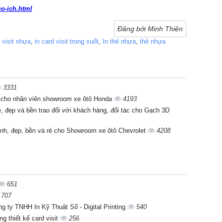
co-ich.html
Đăng bởi Minh Thiện
d visit nhựa
,
in card visit trong suốt
,
In thẻ nhựa
,
thẻ nhựa
3331
ẹp cho nhân viên showroom xe ôtô Honda
4193
rẻ, đẹp và bền trao đổi với khách hàng, đối tác cho Gạch 3D
anh, đẹp, bền và rẻ cho Showroom xe ôtô Chevrolet
4208
651
707
Công ty TNHH In Kỹ Thuật Số - Digital Printing
540
g thiết kế card visit
256