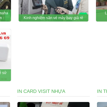
amaha
L
ơn
Kinh nghiệm săn vé máy bay giá rẻ
ễ sử
IN CARD VISIT NHỰA
IN 