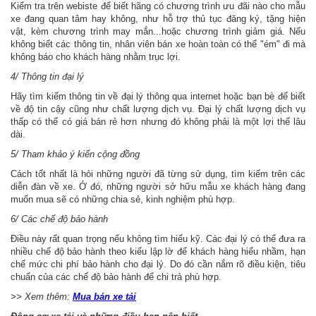
Kiểm tra trên webiste để biết hãng có chương trình ưu đãi nào cho mẫu
xe đang quan tâm hay không, như hỗ trợ thủ tục đăng ký, tặng hiện
vật, kèm chương trình may mắn...hoặc chương trình giảm giá. Nếu
không biết các thông tin, nhân viên bán xe hoàn toàn có thể "ém" đi mà
không báo cho khách hàng nhằm trục lợi.
4/ Thông tin đại lý
Hãy tìm kiếm thông tin về đại lý thông qua internet hoặc bạn bè để biết
về độ tin cậy cũng như chất lượng dịch vụ. Đại lý chất lượng dịch vụ
thấp có thể có giá bán rẻ hơn nhưng đó không phải là một lợi thế lâu
dài.
5/ Tham khảo ý kiến cộng đồng
Cách tốt nhất là hỏi những người đã từng sử dụng, tìm kiếm trên các
diễn đàn về xe. Ở đó, những người sở hữu mẫu xe khách hàng đang
muốn mua sẽ có những chia sẻ, kinh nghiệm phù hợp.
6/ Các chế độ bảo hành
Điều này rất quan trọng nếu không tìm hiểu kỹ. Các đại lý có thể đưa ra
nhiều chế độ bảo hành theo kiểu lập lờ để khách hàng hiểu nhầm, hạn
chế mức chi phí bảo hành cho đại lý. Do đó cần nắm rõ điều kiện, tiêu
chuẩn của các chế độ bảo hành để chi trả phù hợp.
>> Xem thêm:
Mua bán xe tải