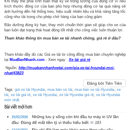
Khi thay thế phải tính toán thật kỹ về trọng lượng của động cơ vì nếu
kích thước động cơ của bạn phù hợp nhưng động cơ lại quá nặng sẽ
ảnh hưởng đến hệ thống treo, hiệu suất nhiên liệu và khả năng tăng tốc
cũng như tải trọng cho phép chở hàng của bạn cũng giảm.
Bão dưỡng đúng kỳ hạn, thay mới chuẩn thời gian sẽ giúp cho xe của
bạn luôn đạt trạng thái hoạt động tốt nhất cho công việc luôn thuận lợi.
Tham khảo thông tin mua bán xe tải nhanh chóng, giá rẻ ở đâu?
Tham khảo đầy đủ các Giá xe tải từ cộng đồng mua bán chuyên nghiệp
tại
MuaBanNhanh.com
- Xem ngay:
Xe tải giá rẻ
Nguồn:
http://muabannhanhxetai.com/gia-xe-tai-hyundai-moi-
nhat/43823
Đăng bởi Tiên Tiên
Tags:
giá xe tải Hyundai
,
mua bán xe tải
,
mua bán xe tải Hyundai
,
xe
tải
,
xe tải giá rẻ
,
xe tải Hyundai
,
xe tải Hyundai giá rẻ
,
xe tải Hyundai
mới nhất
Bài viết mới hơn
25/02/2026
Những lưu ý sống còn khi đầu tư máy in UV lần
đầu: Đừng để mất tiền tỷ vì thiếu hiểu biết
183
12/10/2021
Địa chỉ đặt làm móc khóa mica theo yêu cầu