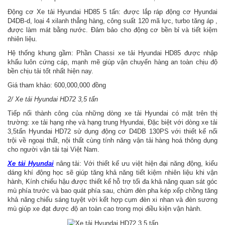
Động cơ Xe tải Hyundai HD85 5 tấn: được lắp ráp động cơ Hyundai
D4DB-d, loại 4 xilanh thẳng hàng, công suất 120 mã lực, turbo tăng áp ,
được làm mát bằng nước. Đảm bảo cho động cơ bền bỉ và tiết kiệm
nhiên liệu.
Hệ thống khung gầm: Phần Chassi xe tải Hyundai HD85 được nhập
khẩu luôn cứng cáp, mạnh mẽ giúp vận chuyển hàng an toàn chịu độ
bền chịu tải tốt nhất hiện nay.
Giá tham khảo: 600,000,000 đồng
2/ Xe tải Hyundai HD72 3,5 tấn
Tiếp nối thành công của những dòng xe tải Hyundai có mặt trên thị
trường: xe tải hạng nhẹ và hạng trung Hyundai, Đặc biệt với dòng xe tải
3,5tấn Hyundai HD72 sử dụng động cơ D4DB 130PS với thiết kế nổi
trội về ngoại thất, nội thất cùng tính năng vận tải hàng hoá thông dụng
cho người vận tải tại Việt Nam.
Xe tải Hyundai
nâng tải: Với thiết kế ưu việt hiện đại năng động, kiểu
dáng khí động học sẽ giúp tăng khả năng tiết kiệm nhiên liệu khi vận
hành, Kính chiếu hậu được thiết kế hỗ trợ tối đa khả năng quan sát góc
mù phía trước và bao quát phía sau, chùm đèn pha kép xếp chồng tăng
khả năng chiếu sáng tuyệt vời kết hợp cụm đèn xi nhan và đèn sương
mù giúp xe đạt được độ an toàn cao trong mọi điều kiện vận hành.