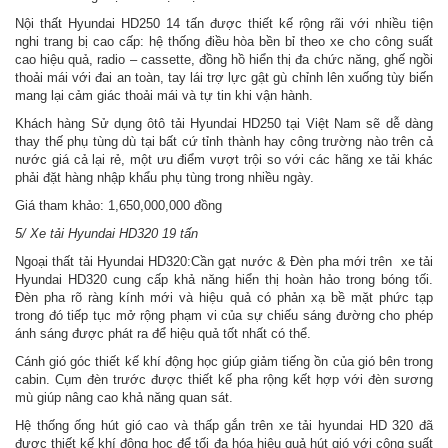
Nội thất Hyundai HD250 14 tấn được thiết kế rộng rãi với nhiều tiện
nghi trang bị cao cấp: hệ thống điều hòa bền bỉ theo xe cho công suất
cao hiệu quả, radio – cassette, đồng hồ hiển thị đa chức năng, ghế ngồi
thoải mái với đai an toàn, tay lái trợ lực gật gù chỉnh lên xuống tùy biến
mang lại cảm giác thoải mái và tự tin khi vận hành.
Khách hàng Sử dụng ôtô tải Hyundai HD250 tại Việt Nam sẽ dễ dàng
thay thế phụ tùng dù tại bất cứ tỉnh thành hay công trường nào trên cả
nước giá cả lại rẻ, một ưu điểm vượt trội so với các hãng xe tải khác
phải đặt hàng nhập khẩu phụ tùng trong nhiều ngày.
Giá tham khảo: 1,650,000,000 đồng
5/ Xe tải Hyundai HD320 19 tấn
Ngoại thất tải Hyundai HD320:Cần gạt nước & Đèn pha mới trên xe tải
Hyundai HD320 cung cấp khả năng hiển thị hoàn hảo trong bóng tối.
Đèn pha rõ ràng kính mới và hiệu quả có phản xạ bề mặt phức tạp
trong đó tiếp tục mở rộng phạm vi của sự chiếu sáng đường cho phép
ánh sáng được phát ra để hiệu quả tốt nhất có thể.
Cánh gió góc thiết kế khí động học giúp giảm tiếng ồn của gió bên trong
cabin. Cụm đèn trước được thiết kế pha rộng kết hợp với đèn sương
mù giúp nâng cao khả năng quan sát.
Hệ thống ống hút gió cao và thấp gắn trên xe tải hyundai HD 320 đã
được thiết kế khí động học để tối đa hóa hiệu quả hút gió với công suất