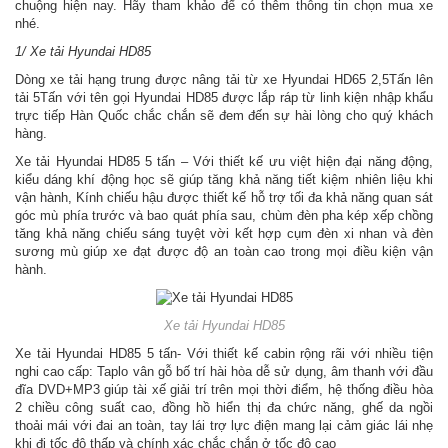
chuộng hiện nay. Hãy tham khảo để có thêm thông tin chọn mua xe
nhé.
1/ Xe tải Hyundai HD85
Dòng xe tải hạng trung được nâng tải từ xe Hyundai HD65 2,5Tấn lên
tải 5Tấn với tên gọi Hyundai HD85 được lắp ráp từ linh kiện nhập khẩu
trực tiếp Hàn Quốc chắc chắn sẽ đem đến sự hài lòng cho quý khách
hàng.
Xe tải Hyundai HD85 5 tấn – Với thiết kế ưu việt hiện đại năng động,
kiểu dáng khí động học sẽ giúp tăng khả năng tiết kiệm nhiên liệu khi
vận hành, Kính chiếu hậu được thiết kế hỗ trợ tối đa khả năng quan sát
góc mù phía trước và bao quát phía sau, chùm đèn pha kép xếp chồng
tăng khả năng chiếu sáng tuyệt vời kết hợp cụm đèn xi nhan và đèn
sương mù giúp xe đạt được độ an toàn cao trong mọi điều kiện vận
hành.
Xe tải Hyundai HD85
Xe tải Hyundai HD85 5 tấn- Với thiết kế cabin rộng rãi với nhiều tiện
nghi cao cấp: Taplo vân gỗ bố trí hài hòa dễ sử dụng, âm thanh với đầu
đĩa DVD+MP3 giúp tài xế giải trí trên mọi thời điểm, hệ thống điều hòa
2 chiều công suất cao, đồng hồ hiển thị đa chức năng, ghế da ngồi
thoải mái với đai an toàn, tay lái trợ lực điện mang lại cảm giác lái nhẹ
khi đi tốc độ thấp và chính xác chắc chắn ở tốc độ cao