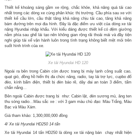
Thiết kế khoảng sáng gầm xe rộng, chắc khỏe, khả năng quá tải cao
nhất trong các dòng xe cùng phân khúc thị trường. Cầu phía sau xe với
thiết kế cầu lớn, cầu thật tăng khả năng chịu tải cao, tăng khả năng
bám đường trên mọi địa hình. Đây là đặc điểm ưu việt của dòng xe tải
nặng Hyundai nhập khẩu. Với kiểu dáng được thiết kế có đệm giường
nằm phía sau ghế lái tạo nên không gian rộng rãi thoải mái và đầy tiện
nghi giúp tài xế vận hành luôn trong tình trạng không biết mệt mỏi trên
suốt hình trình của xe.
Xe tải Hyundai HD 120
Ngoài ra bên trong Cabin còn được trang bị máy lạnh công suất cao,
quạt gió, đồng hồ hiển thị đa chức năng, radio, tay lái trợ lực, cupbo đổ
đèo, kính bấm điện, thiết bị đèn báo rẽ, dây đai an toàn 3 điểm, tấm
chắn nắng…
Bên ngoài Cabin được trang bị như: Cabin lật, đèn sương mù, ăng ten
thu sóng radio…Màu sắc xe : với 3 gam màu chủ đạo: Màu Trắng, Màu
Bạc và Màu Xám.
Giá tham khảo: 1,300,000,000 đồng
4/ Xe tải Hyundai HD250 14 tấn
Xe tải Hyundai 14 tấn HD250 là dòng xe tải nặng bán chạy nhất hiện