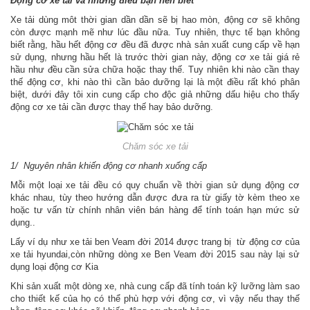
Động cơ xe tải và những điều bạn nên biết
Xe tải dùng môt thời gian dần dần sẽ bị hao mòn, động cơ sẽ không
còn được mạnh mẽ như lúc đầu nữa. Tuy nhiên, thực tế bạn không
biết rằng, hầu hết động cơ đều đã được nhà sản xuất cung cấp về hạn
sử dụng, nhưng hầu hết là trước thời gian này, động cơ xe tải giá rẻ
hầu như đều cần sửa chữa hoặc thay thế. Tuy nhiên khi nào cần thay
thế động cơ, khi nào thì cần bảo dưỡng lại là một điều rất khó phân
biệt, dưới đây tôi xin cung cấp cho độc giả những dấu hiệu cho thấy
động cơ xe tải cần được thay thế hay bảo dưỡng.
Chăm sóc xe tải
1/ Nguyên nhân khiến động cơ nhanh xuống cấp
Mỗi một loại xe tải đều có quy chuẩn về thời gian sử dụng động cơ
khác nhau, tùy theo hướng dẫn được đưa ra từ giấy tờ kèm theo xe
hoặc tư vấn từ chính nhân viên bán hàng để tính toán hạn mức sử
dụng..
Lấy ví dụ như xe tải ben Veam đời 2014 được trang bị từ động cơ của
xe tải hyundai,còn những dòng xe Ben Veam đời 2015 sau này lại sử
dụng loại động cơ Kia
Khi sản xuất một dòng xe, nhà cung cấp đã tính toán kỹ lưỡng làm sao
cho thiết kế của họ có thể phù hợp với động cơ, vì vậy nếu thay thế