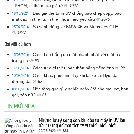
TPHCM, in thẻ nhựa giá rẻ
1927
18/10/2021
Báo giá thẻ từ in UV chống sao chép copy, bảo
mật cao, in thẻ từ, in thẻ nhựa theo yêu cầu
1675
25/04/2016
So sánh dòng xe BMW X6 và Mercedes GLE
1647
Bài viết cũ hơn
15/03/2016
Cách làm trắng da mặt nhanh nhất với mặt nạ
trứng gà
90
11/03/2016
Cách tự giới thiệu bản thân bằng tiếng Anh
99
10/03/2016
Cách khắc phục mỏi tay khi lái xe tải Hyunda
đường dài
82
08/03/2016
Nên tặng quà gì ý nghĩa ngày 8/3 cho mẹ, vợ, bạn
gái, sếp nữ?
81
TIN MỚI NHẤT
Những lưu ý sống còn khi đầu tư máy in UV lần
đầu: Đừng để mất tiền tỷ vì thiếu hiểu biết
183
25/02/2026