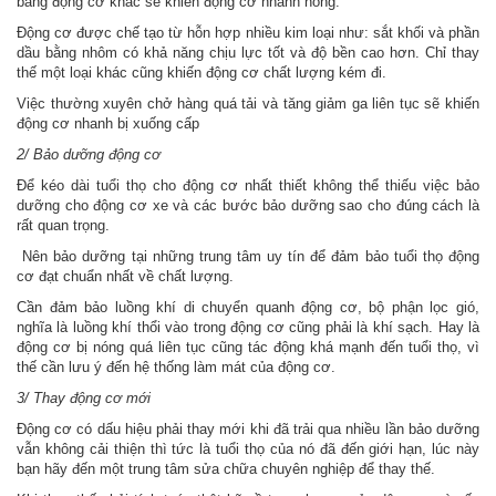
bằng động cơ khác sẽ khiến động cơ nhanh hỏng.
Động cơ được chế tạo từ hỗn hợp nhiều kim loại như: sắt khối và phần
dầu bằng nhôm có khả năng chịu lực tốt và độ bền cao hơn. Chỉ thay
thế một loại khác cũng khiến động cơ chất lượng kém đi.
Việc thường xuyên chở hàng quá tải và tăng giảm ga liên tục sẽ khiến
động cơ nhanh bị xuống cấp
2/ Bảo dưỡng động cơ
Để kéo dài tuổi thọ cho động cơ nhất thiết không thể thiếu việc bảo
dưỡng cho động cơ xe và các bước bảo dưỡng sao cho đúng cách là
rất quan trọng.
Nên bảo dưỡng tại những trung tâm uy tín để đảm bảo tuổi thọ động
cơ đạt chuẩn nhất về chất lượng.
Cần đảm bảo luồng khí di chuyển quanh động cơ, bộ phận lọc gió,
nghĩa là luồng khí thổi vào trong động cơ cũng phải là khí sạch. Hay là
động cơ bị nóng quá liên tục cũng tác động khá mạnh đến tuổi thọ, vì
thế cần lưu ý đến hệ thống làm mát của động cơ.
3/ Thay động cơ mới
Động cơ có dấu hiệu phải thay mới khi đã trải qua nhiều lần bảo dưỡng
vẫn không cải thiện thì tức là tuổi thọ của nó đã đến giới hạn, lúc này
bạn hãy đến một trung tâm sửa chữa chuyên nghiệp để thay thế.