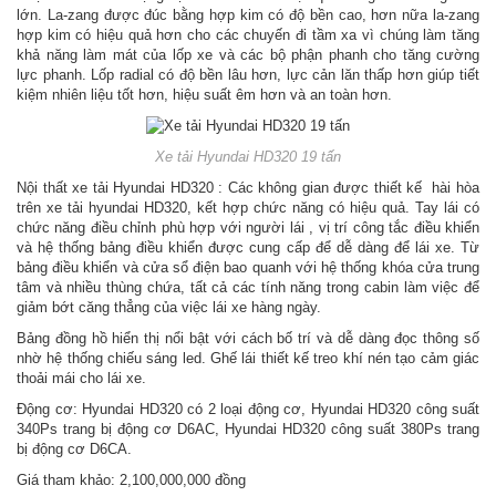
lớn. La-zang được đúc bằng hợp kim có độ bền cao, hơn nữa la-zang
hợp kim có hiệu quả hơn cho các chuyến đi tầm xa vì chúng làm tăng
khả năng làm mát của lốp xe và các bộ phận phanh cho tăng cường
lực phanh. Lốp radial có độ bền lâu hơn, lực cản lăn thấp hơn giúp tiết
kiệm nhiên liệu tốt hơn, hiệu suất êm hơn và an toàn hơn.
Xe tải Hyundai HD320 19 tấn
Nội thất xe tải Hyundai HD320 : Các không gian được thiết kế hài hòa
trên xe tải hyundai HD320, kết hợp chức năng có hiệu quả. Tay lái có
chức năng điều chỉnh phù hợp với người lái , vị trí công tắc điều khiển
và hệ thống bảng điều khiển được cung cấp để dễ dàng để lái xe. Từ
bảng điều khiển và cửa sổ điện bao quanh với hệ thống khóa cửa trung
tâm và nhiều thùng chứa, tất cả các tính năng trong cabin làm việc để
giảm bớt căng thẳng của việc lái xe hàng ngày.
Bảng đồng hồ hiển thị nổi bật với cách bố trí và dễ dàng đọc thông số
nhờ hệ thống chiếu sáng led. Ghế lái thiết kế treo khí nén tạo cảm giác
thoải mái cho lái xe.
Động cơ: Hyundai HD320 có 2 loại động cơ, Hyundai HD320 công suất
340Ps trang bị động cơ D6AC, Hyundai HD320 công suất 380Ps trang
bị động cơ D6CA.
Giá tham khảo: 2,100,000,000 đồng