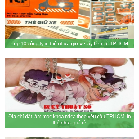
Top 10 công ty in thẻ nhựa giữ xe lấy liền tại TPHCM
Địa chỉ đặt làm móc khóa mica theo yêu cầu TPHCM, in
thẻ nhựa giá rẻ