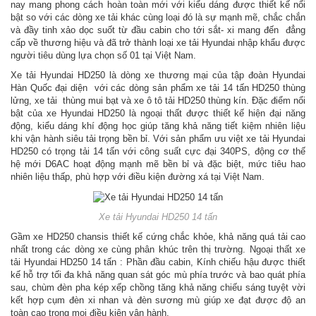
nay mang phong cách hoàn toàn mới với kiểu dáng được thiết kế nổi
bật so với các dòng xe tải khác cùng loại đó là sự mạnh mẽ, chắc chắn
và đầy tinh xảo dọc suốt từ đầu cabin cho tới sắt- xi mang đến đẳng
cấp về thương hiệu và đã trở thành loại xe tải Hyundai nhập khẩu được
người tiêu dùng lựa chọn số 01 tại Việt Nam.
Xe tải Hyundai HD250 là dòng xe thương mại của tập đoàn Hyundai
Hàn Quốc đại diện với các dòng sản phẩm xe tải 14 tấn HD250 thùng
lửng, xe tải thùng mui bạt và xe ô tô tải HD250 thùng kín. Đặc điểm nổi
bật của xe Hyundai HD250 là ngoại thất được thiết kế hiện đại năng
động, kiểu dáng khí động học giúp tăng khả năng tiết kiệm nhiên liệu
khi vận hành siêu tải trọng bền bỉ. Với sản phẩm ưu việt xe tải Hyundai
HD250 có trọng tải 14 tấn với công suất cực đại 340PS, động cơ thế
hệ mới D6AC hoạt động mạnh mẽ bền bỉ và đặc biệt, mức tiêu hao
nhiên liệu thấp, phù hợp với điều kiện đường xá tại Việt Nam.
Xe tải Hyundai HD250 14 tấn
Gầm xe HD250 chansis thiết kế cứng chắc khỏe, khả năng quá tải cao
nhất trong các dòng xe cùng phân khúc trên thị trường. Ngoại thất xe
tải Hyundai HD250 14 tấn : Phần đầu cabin, Kính chiếu hậu được thiết
kế hỗ trợ tối đa khả năng quan sát góc mù phía trước và bao quát phía
sau, chùm đèn pha kép xếp chồng tăng khả năng chiếu sáng tuyệt vời
kết hợp cụm đèn xi nhan và đèn sương mù giúp xe đạt được độ an
toàn cao trong mọi điều kiện vận hành.