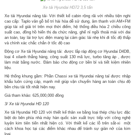
Xe tải Hyundai HD72 3,5 tấn
Xe tải Hyundai nâng tải- Với thiết kế cabin rộng rãi với nhiều tiện nghi
cao cấp: Taplo vân gỗ bố trí hài hòa dễ sử dung, âm thanh với AM+FM
giúp tài xế giải trí trên mọi thời điểm, hệ thống điều hòa 2 chiều công
suất cao, đồng hồ hiển thị đa chức năng, ghế nỉ ngồi thoải mái với đai
an toàn, tay lái trợ lực điện mang lại cảm giác lái nhẹ khi đi tốc độ thấp
và chính xác chắc chắn ở tốc độ cao
Động cơ Xe tải Hyundai nâng tải: được lắp ráp động cơ Hyundai D4DB,
loại 4 xilanh thẳng hàng, công suất 130 mã lực, turbo tăng áp , được
làm mát bằng nước. Đảm bảo cho động cơ bền bỉ và tiết kiệm nhiên
liệu.
Hệ thống khung gầm: Phần Chassi xe tải Hyundai nâng taỉ được nhập
khẩu luôn cứng cáp, mạnh mẽ giúp vận chuyển hàng an toàn chịu độ
bền chịu tải tốt nhất hiện nay.
Giá tham khảo: 625,000,000 đồng
3/ Xe tải Hyundai HD 120
Xe tải Hyundai HD 120 với thiết kế thân xe bằng loại thép chịu lực đặc
biệt do bên phía nhà máy hàn quốc sản xuất trực tiếp với công nghệ
luyện kim tiên tiến nhất hiện có. Với thiết kế các lỗ trên sắt-xi một
cách khoa học tại các điểm khác nhau để tránh sự giản nở của kim
loại.