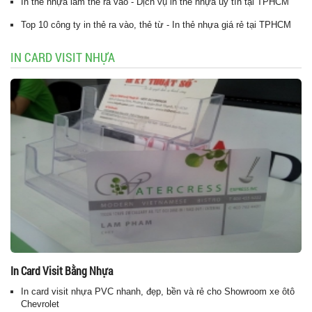
In thẻ nhựa làm thẻ ra vào - Dịch vụ in thẻ nhựa uy tín tại TPHCM
Top 10 công ty in thẻ ra vào, thẻ từ - In thẻ nhựa giá rẻ tại TPHCM
IN CARD VISIT NHỰA
In Card Visit Bằng Nhựa
In card visit nhựa PVC nhanh, đẹp, bền và rẻ cho Showroom xe ôtô
Chevrolet