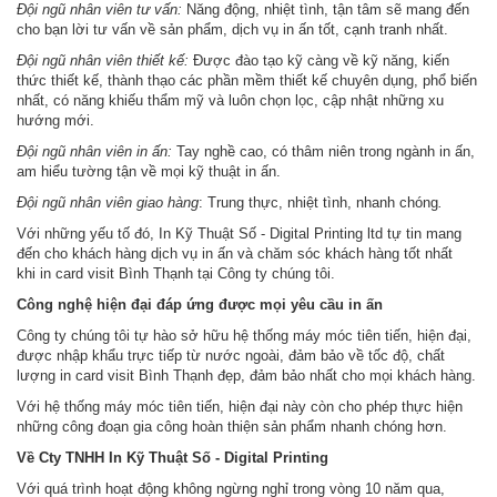
Đội ngũ nhân viên tư vấn
:
Năng động, nhiệt tình, tận tâm sẽ mang đến
cho bạn lời tư vấn về sản phẩm, dịch vụ in ấn tốt, cạnh tranh nhất.
Đội ngũ nhân viên thiết kế:
Được đào tạo kỹ càng về kỹ năng, kiến
thức thiết kế, thành thạo các phần mềm thiết kế chuyên dụng, phổ biến
nhất, có năng khiếu thẩm mỹ và luôn chọn lọc, cập nhật những xu
hướng mới.
Đội ngũ nhân viên in ấn:
Tay nghề cao, có thâm niên trong ngành in ấn,
am hiểu tường tận về mọi kỹ thuật in ấn.
Đội ngũ nhân viên giao hàng
: Trung thực, nhiệt tình, nhanh chóng
.
Với những yếu tố đó, In Kỹ Thuật Số - Digital Printing ltd tự tin mang
đến cho khách hàng dịch vụ in ấn và chăm sóc khách hàng tốt nhất
khi in card visit Bình Thạnh tại Công ty chúng tôi.
Công nghệ hiện đại đáp ứng được mọi yêu cầu in ấn
Công ty chúng tôi tự hào sở hữu hệ thống máy móc tiên tiến, hiện đại,
được nhập khẩu trực tiếp từ nước ngoài, đảm bảo về tốc độ, chất
lượng in card visit Bình Thạnh đẹp, đảm bảo nhất cho mọi khách hàng.
Với hệ thống máy móc tiên tiến, hiện đại này còn cho phép thực hiện
những công đoạn gia công hoàn thiện sản phẩm nhanh chóng hơn.
Về Cty TNHH In Kỹ Thuật Số - Digital Printing
Với quá trình hoạt động không ngừng nghỉ trong vòng 10 năm qua,