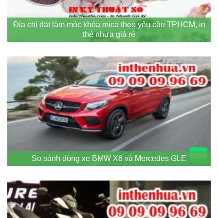
Địa chỉ đặt làm móc khóa mica theo yêu cầu TPHCM, in
thẻ nhựa giá rẻ
So sánh dòng xe BMW X6 và Mercedes GLE