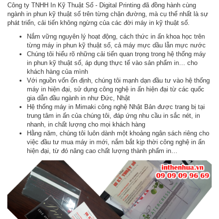
Công ty TNHH In Kỹ Thuật Số - Digital Printing đã đồng hành cùng
ngành in phun kỹ thuật số trên từng chặn đường, mà cụ thể nhất là sự
phát triển, cải tiến không ngừng của các đời máy in kỹ thuật số.
Nắm vững nguyên lý hoạt động, cách thức in ấn khoa học trên
từng máy in phun kỹ thuật số, cả máy mực dầu lẫn mực nước
Chúng tôi hiểu rõ những cải tiến quan trọng trong hệ thống máy
in phun kỹ thuật số, áp dụng thực tế vào sản phẩm in… cho
khách hàng của mình
Với nguồn vốn ổn định, chúng tôi mạnh dạn đầu tư vào hệ thống
máy in hiện đại, sử dụng công nghệ in ấn hiện đại từ các quốc
gia dẫn đầu ngành in như Đức, Nhật
Hệ thống máy in Mimaki công nghệ Nhật Bản được trang bị tại
trung tâm in ấn của chúng tôi, đáp ứng nhu cầu in sắc nét, in
nhanh, in chất lượng cho mọi khách hàng
Hằng năm, chúng tôi luôn dành một khoảng ngân sách riêng cho
việc đầu tư mua máy in mới, nắm bắt kịp thời công nghệ in ấn
hiện đại, từ đó nâng cao chất lượng thành phẩm in…