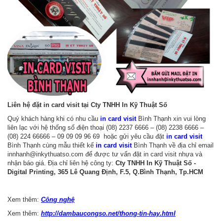
Liên hệ đặt in card visit tại Cty TNHH In Kỹ Thuật Số
Quý khách hàng khi có nhu cầu
in card visit
Bình Thạnh xin vui lòng
liên lạc với hệ thống số điện thoại (08) 2237 6666 – (08) 2238 6666 –
(08) 224 66666 – 09 09 09 96 69 hoặc gửi yêu cầu đặt
in card visit
Bình Thạnh cùng mẫu thiết kế
in card visit
Bình Thạnh về địa chỉ email
innhanh@inkythuatso.com để được tư vấn đặt in card visit nhựa và
nhận báo giá. Địa chỉ liên hệ công ty:
Cty TNHH In Kỹ Thuật Số -
Digital Printing, 365 Lê Quang Định, F.5, Q.Bình Thạnh, Tp.HCM
Xem thêm:
Công nghệ
Xem thêm:
http://dambaucongso.net/thong-tin-hay.html