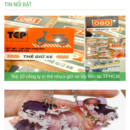
TIN NỔI BẬT
Top 10 công ty in thẻ nhựa giữ xe lấy liền tại TPHCM