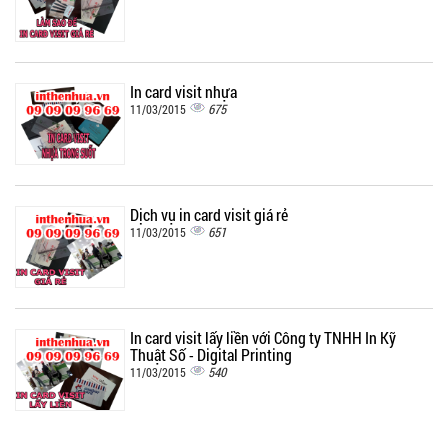
In card visit nhựa
675
11/03/2015
Dịch vụ in card visit giá rẻ
651
11/03/2015
In card visit lấy liền với Công ty TNHH In Kỹ
Thuật Số - Digital Printing
540
11/03/2015