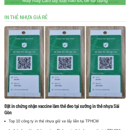
Máy may cầm tay loại nào tốt, dễ sử dụng
IN THẺ NHỰA GIÁ RẺ
Đặt in chứng nhận vaccine làm thẻ đeo tại xưởng in thẻ nhựa Sài
Gòn
Top 10 công ty in thẻ nhựa giữ xe lấy liền tại TPHCM