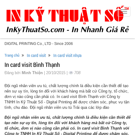
Toggle
naviga
DIGITAL PRINTING Co., LTD - Since 2006
Trang chủ
In card visit
In card visit nhựa
In card visit Bình Thạnh
Đăng bởi
Minh Thiện
| 20/10/2015 |
708
Đội ngũ nhân viên ưu tú, chất lượng chính là điều kiện cần thiết để tạo
nên sự uy tín, lòng tin đối với khách hàng mà bất cứ Công ty, tổ chức,
đơn vị nào cũng cần phải có. In card visit Bình Thạnh với Công ty
TNHH In Kỹ Thuật Số - Digital Printing để được chăm sóc, phục vụ tận
tình, chu đáo. Đội ngũ nhân viên ưu tú Trải qua các lớp đào
Đội ngũ nhân viên ưu tú, chất lượng chính là điều kiện cần thiết để
tạo nên sự uy tín, lòng tin đối với khách hàng mà bất cứ Công ty,
tổ chức, đơn vị nào cũng cần phải có. In card visit Bình Thạnh với
Công ty TNHH In Kỹ Thuật Số - Digital Printing để được chăm sóc,