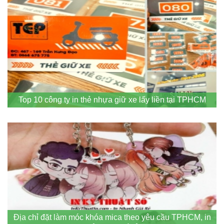
Top 10 công ty in thẻ nhựa giữ xe lấy liền tại TPHCM
Địa chỉ đặt làm móc khóa mica theo yêu cầu TPHCM, in