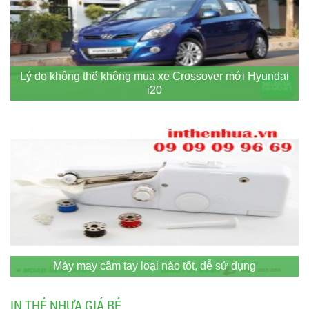
Lý do không thể không mua xe Crossover mới Hyundai
i20
Máy may cầm tay loại nào tốt, dễ sử dụng
IN THẺ NHỰA GIÁ RẺ