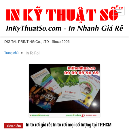
Toggle
naviga
DIGITAL PRINTING Co., LTD - Since 2006
Trang chủ
In To Roi
.
In tờ rơi giá rẻ | In tờ rơi mọi số lượng tại TP.HCM
Tiêu điểm