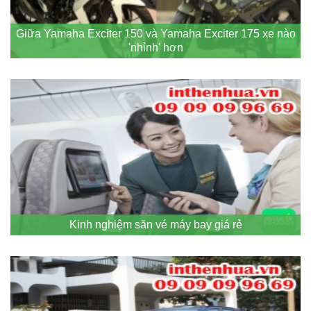
Giữa Yamaha Exciter 150 và Yamaha Exciter 175 xe nào
'nhỉnh' hơn
Kinh nghiệm săn vé máy bay giá rẻ