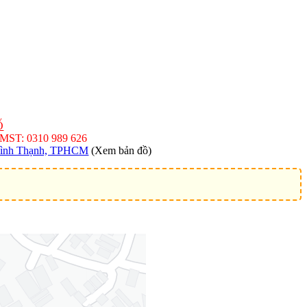
Ố
 MST: 0310 989 626
 Bình Thạnh, TPHCM
(Xem bản đồ)