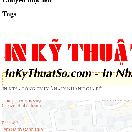
Tags
In thẻ nhựa giá rẻ, in thực đơn nhựa, in card visit nhựa
IN KTS - CÔNG TY IN ẤN - IN NHANH GIÁ RẺ