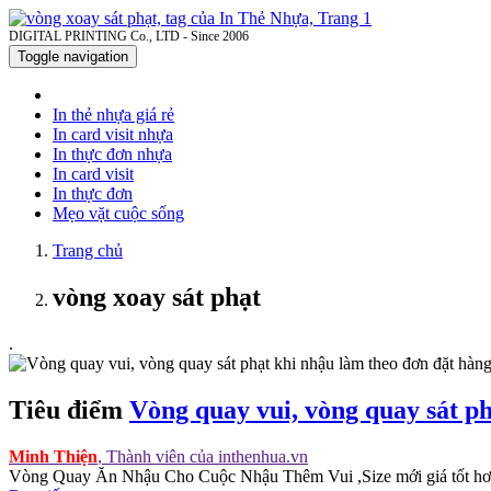
DIGITAL PRINTING Co., LTD - Since 2006
Toggle navigation
In thẻ nhựa giá rẻ
In card visit nhựa
In thực đơn nhựa
In card visit
In thực đơn
Mẹo vặt cuộc sống
Trang chủ
vòng xoay sát phạt
.
Tiêu điểm
Vòng quay vui, vòng quay sát ph
Minh Thiện
, Thành viên của inthenhua.vn
Vòng Quay Ăn Nhậu Cho Cuộc Nhậu Thêm Vui ,Size mới giá tốt hơn.Kh