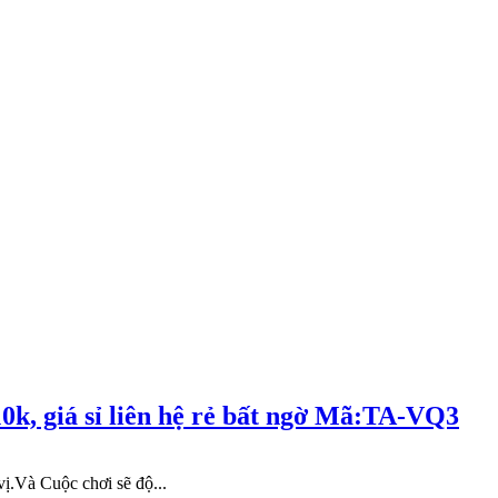
10k, giá sỉ liên hệ rẻ bất ngờ Mã:TA-VQ3
ị.Và Cuộc chơi sẽ độ...