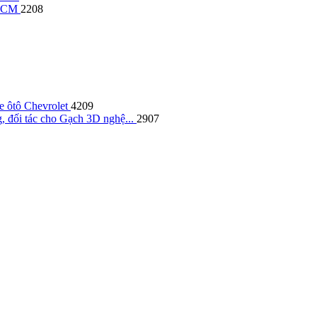
TPHCM
2208
e ôtô Chevrolet
4209
ng, đối tác cho Gạch 3D nghệ...
2907