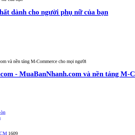
nhất dành cho người phụ nữ của bạn
.com - MuaBanNhanh.com và nền tảng M-C
n
TPHCM
1609