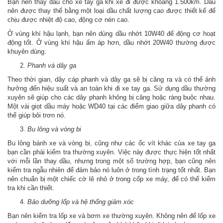
Bạn nên thay dầu cho xe tay ga khi xe đi được khoảng 1.500km. Dầu
nên được thay thế bằng một loại dầu chất lượng cao được thiết kế để
chịu được nhiệt độ cao, động cơ nén cao.
Ở vùng khí hậu lạnh, bạn nên dùng dầu nhớt 10W40 để động cơ hoạt
động tốt. Ở vùng khí hậu ấm áp hơn, dầu nhớt 20W40 thường được
khuyên dùng.
Phanh và dây ga
Theo thời gian, dây cáp phanh và dây ga sẽ bị căng ra và có thể ảnh
hưởng đến hiệu suất và an toàn khi đi xe tay ga. Sử dụng dầu thường
xuyên sẽ giúp cho các dây phanh không bị căng hoặc ràng buộc nhau.
Một vài giọt dầu máy hoặc WD40 tại các điểm giao giữa dây phanh có
thể giúp bôi trơn nó.
Bu lông và vòng bi
Bu lông bánh xe và vòng bi, cũng như các ốc vít khác của xe tay ga
bạn cần phải kiểm tra thường xuyên. Việc này được thực hiện tốt nhất
với mỗi lần thay dầu, nhưng trong một số trường hợp, bạn cũng nên
kiểm tra ngẫu nhiên để đảm bảo nó luôn ở trong tình trạng tốt nhất. Bạn
nên chuẩn bị một chiếc cờ lê nhỏ ở trong cốp xe máy, để có thể kiểm
tra khi cần thiết.
Bảo dưỡng lốp và hệ thống giảm xóc
Bạn nên kiểm tra lốp xe và bơm xe thường xuyên. Không nên để lốp xe