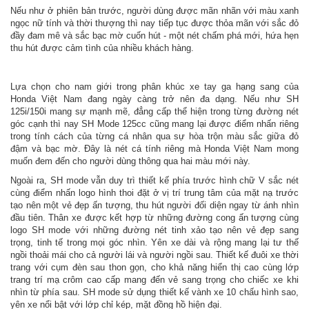
Nếu như ở phiên bản trước, người dùng được mãn nhãn với màu xanh
ngọc nữ tính và thời thượng thì nay tiếp tục được thỏa mãn với sắc đỏ
đầy đam mê và sắc bạc mờ cuốn hút - một nét chấm phá mới, hứa hẹn
thu hút được cảm tình của nhiều khách hàng.
Lựa chọn cho nam giới trong phân khúc xe tay ga hạng sang của
Honda Việt Nam đang ngày càng trở nên đa dạng. Nếu như SH
125i/150i mang sự mạnh mẽ, đẳng cấp thể hiện trong từng đường nét
góc cạnh thì nay SH Mode 125cc cũng mang lại được điểm nhấn riêng
trong tính cách của từng cá nhân qua sự hòa trộn màu sắc giữa đỏ
đậm và bạc mờ. Đây là nét cá tính riêng mà Honda Việt Nam mong
muốn đem đến cho người dùng thông qua hai màu mới này.
Ngoài ra, SH mode vẫn duy trì thiết kế phía trước hình chữ V sắc nét
cùng điểm nhấn logo hình thoi đặt ở vị trí trung tâm của mặt nạ trước
tạo nên một vẻ đẹp ấn tượng, thu hút người đối diện ngay từ ánh nhìn
đầu tiên. Thân xe được kết hợp từ những đường cong ấn tượng cùng
logo SH mode với những đường nét tinh xảo tạo nên vẻ đẹp sang
trọng, tinh tế trong mọi góc nhìn. Yên xe dài và rộng mang lại tư thế
ngồi thoải mái cho cả người lái và người ngồi sau. Thiết kế đuôi xe thời
trang với cụm đèn sau thon gọn, cho khả năng hiển thị cao cùng lớp
trang trí mạ crôm cao cấp mang đến vẻ sang trọng cho chiếc xe khi
nhìn từ phía sau. SH mode sử dụng thiết kế vành xe 10 chấu hình sao,
yên xe nổi bật với lớp chỉ kép, mặt đồng hồ hiện đại.