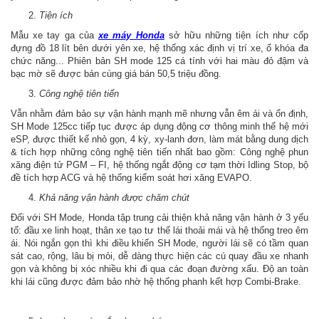
Tiện ích
Mẫu xe tay ga của
xe máy Honda
sở hữu những tiện ích như cốp
đựng đồ 18 lít bên dưới yên xe, hệ thống xác định vị trí xe, ổ khóa đa
chức năng... Phiên bản SH mode 125 cá tính với hai màu đỏ đậm và
bạc mờ sẽ được bán cùng giá bán 50,5 triệu đồng.
Công nghệ tiên tiến
Vẫn nhằm đảm bảo sự vận hành mạnh mẽ nhưng vẫn êm ái và ổn định,
SH Mode 125cc tiếp tục được áp dụng động cơ thông minh thế hệ mới
eSP, được thiết kế nhỏ gọn, 4 kỳ, xy-lanh đơn, làm mát bằng dung dịch
& tích hợp những công nghệ tiên tiến nhất bao gồm: Công nghệ phun
xăng điện tử PGM – FI, hệ thống ngắt động cơ tạm thời Idling Stop, bộ
đề tích hợp ACG và hệ thống kiểm soát hơi xăng EVAPO.
Khả năng vận hành được chăm chút
Đối với SH Mode, Honda tập trung cải thiện khả năng vận hành ở 3 yếu
tố: đầu xe linh hoạt, thân xe tạo tư thế lái thoải mái và hệ thống treo êm
ái. Nói ngắn gọn thì khi điều khiển SH Mode, người lái sẽ có tầm quan
sát cao, rộng, lâu bị mỏi, dễ dàng thực hiện các cú quay đầu xe nhanh
gọn và không bị xóc nhiều khi đi qua các đoạn đường xấu. Độ an toàn
khi lái cũng được đảm bảo nhờ hệ thống phanh kết hợp Combi-Brake.