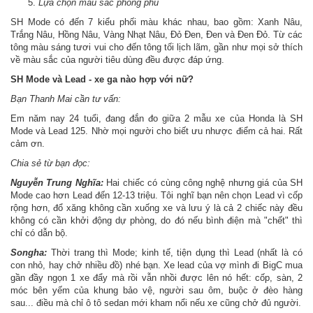
Lựa chọn màu sắc phong phú
SH Mode có đến 7 kiểu phối màu khác nhau, bao gồm: Xanh Nâu,
Trắng Nâu, Hồng Nâu, Vàng Nhạt Nâu, Đỏ Đen, Đen và Đen Đỏ. Từ các
tông màu sáng tươi vui cho đến tông tối lịch lãm, gần như mọi sở thích
về màu sắc của người tiêu dùng đều được đáp ứng.
SH Mode và Lead - xe ga nào hợp với nữ?
Bạn Thanh Mai cần tư vấn:
Em năm nay 24 tuổi, đang đắn đo giữa 2 mẫu xe của Honda là SH
Mode và Lead 125. Nhờ mọi người cho biết ưu nhược điểm cả hai. Rất
cảm ơn.
Chia sẻ từ bạn đọc:
Nguyễn Trung Nghĩa:
Hai chiếc có cùng công nghệ nhưng giá của SH
Mode cao hơn Lead đến 12-13 triệu. Tôi nghĩ bạn nên chọn Lead vì cốp
rộng hơn, đổ xăng không cần xuống xe và lưu ý là cả 2 chiếc này đều
không có cần khởi động dự phòng, do đó nếu bình điện mà "chết" thì
chỉ có dẫn bộ.
Songha:
Thời trang thì Mode; kinh tế, tiện dụng thì Lead (nhất là có
con nhỏ, hay chở nhiều đồ) nhé bạn. Xe lead của vợ mình đi BigC mua
gần đầy ngọn 1 xe đẩy mà rồi vẫn nhồi được lên nó hết: cốp, sàn, 2
móc bên yếm của khung bảo vệ, người sau ôm, buộc ở đèo hàng
sau... điều mà chỉ ô tô sedan mới kham nổi nếu xe cũng chở đủ người.