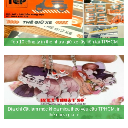
Top 10 công ty in thẻ nhựa giữ xe lấy liền tại TPHCM
Địa chỉ đặt làm móc khóa mica theo yêu cầu TPHCM, in
thẻ nhựa giá rẻ