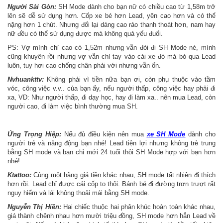
Người Sài Gòn:
SH Mode dành cho bạn nữ có chiều cao từ 1,58m trở
lên sẽ dễ sử dụng hơn. Cốp xe bé hơn Lead, yên cao hơn và có thể
nặng hơn 1 chút. Nhưng đổi lại dáng cao ráo thanh thoát hơn, nam hay
nữ đều có thể sử dụng được mà không quá yếu đuối.
PS: Vợ mình chỉ cao có 1,52m nhưng vẫn đòi đi SH Mode nè, mình
cũng khuyên rồi nhưng vợ vẫn chỉ tay vào cái xe đó mà bỏ qua Lead
luôn, tuy hơi cao chống chân phải với nhưng vẫn ổn.
Nvhuankttv:
Không phải vì tiền nữa bạn ơi, còn phụ thuộc vào tầm
vóc, công việc v.v.. của bạn ấy, nếu người thấp, công việc hay phải đi
xa, VD: Như người thấp, đi dạy học, hay đi làm xa.. nên mua Lead, còn
người cao, đi làm việc bình thường mua SH.
Ứng Trọng Hiệp:
Nếu đủ điều kiện nên mua
xe SH Mode
dành cho
người trẻ và năng động bạn nhé! Lead tiện lợi nhưng không trẻ trung
bằng SH mode và bạn chỉ mới 24 tuổi thôi SH Mode hợp với bạn hơn
nhé!
Ktattoo:
Cùng một hãng giá tiền khác nhau, SH mode tất nhiên đi thích
hơn rồi. Lead chỉ được cái cốp to thôi. Bánh bé đi đường trơn trượt rất
nguy hiểm và lái không thoải mái bằng SH mode.
Nguyễn Thị Hiền:
Hai chiếc thuộc hai phân khúc hoàn toàn khác nhau,
giá thành chênh nhau hơn mười triệu đồng, SH mode hơn hẳn Lead về