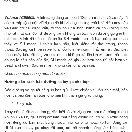
tiền thôi.
Vulananh198009:
Mình đang dùng xe Lead 125, cảm nhận về xe này là
có cái cốp rộng tiện để đựng đồ khi đi chợ nhưng chính vì điều này nên
xe Lead có cái dáng xấu, to thô như cái hộp, bánh xe có đường kính
nhỏ rất mất cân đối, đi đường trơn không an toàn còn đường gồ ghề thì
rất sóc. Mình đã dùng thử chiếc SH mode của cô bạn cùng cơ quan
thấy xe SH mode đi thích hơn hẳn, kiểu dáng rất thời trang, thanh
thoát, đường kính bánh xe lớn, lốp lớn nên cảm thấy êm ái, đặc biệt
tiếng máy kêu rất nhẹ và bốc nhích khẽ ga đã lên tới 50 km/h rồi...nói
chung là tiền nào của ấy, SH mode có giá đắt hơn hẳn thì tốt hơn xe
Lead là chuyện đương nhiên không cần phải bàn cãi.
Chúc bạn mau chóng mua được xe!
Hướng dẫn cách bảo dưỡng xe tay ga cho bạn
Bảo dưỡng xe ga tốt sẽ giúp bạn giữ được chiếc xe luôn như mới, bền
hơn và bảo đảm an toàn cho bạn khi tham gia giao thông.
Thay dầu
Thay dầu là rất quan trọng, đặc biệt là với động cơ làm mát bằng không
khi như xe tay ga. Động cơ làm mát bằng không khí có xu hướng nóng
hơn động cơ làm mát bằng nước như xe ô tô hoặc xe tải. Động cơ
RPM của xe tay ga chạy rất cao, có thể nhanh chóng làm hỏng dầu.