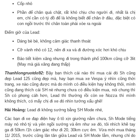
Cốp nhỏ
Phần để chân quá chật, rất khó chịu cho người đi, nhất là chị
em, chỉ cần có tý đồ để là không biết để chân ở đâu, đặc biệt có
con ngồi trước thì chân toàn phải xòe ra ngoài
Điểm giở của Lead:
Dáng bè bè, không cảm giác thanh thoát
Cỡ vành nhỏ có 12, nên đi xa và đi đường xóc hơi khó chịu
Bảo tiết kiệm xăng nhưng đi trong thành phố 100km cũng cỡ 3lit
(May mà giá xăng đang thấp)
Thanhlongruotdo92:
Bậy bạn thích cái nào thì mua cái đó Sh cũng
đẹp Lead 125 cũng đẹp mà, hay bạn mua xe Vespa ý nhìn cũng thời
trang, xe nào cũng được mà do mình có điều kiện hay không thôi, mình
cũng đang thích cái SH nè nhưng chưa có điều kiện mua, nói chung thì
Sh có phong cáh hơn, Lead thì thường rồi còn xe Nozza thì mình
không thích, có mấy chị đi xe đó nhìn tướng xấu ghê!
Hải Hoàng:
Lead đi không sướng bằng SH Mode nhé,
Các bạn đi xe đạp điện hay ô tô xịn giường nằm chưa, Sh Mode tiếng
máy nó nhỏ tý và yên ngồi sướng và êm như xe đó, tôi nhích khẽ tay
ga đi 50km /1h cảm giác như đi 20, 30km cực êm. Vừa mới mua tháng
11/ 2015, trước cũng lăn tăn giữa Lead và SH Mode lắm, nhưng chỉ do