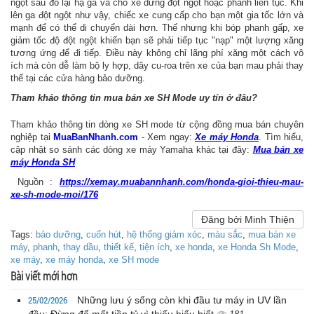
ngột sau đó lại hạ ga và cho xe dừng đột ngột hoặc phanh liên tục. Khi
lên ga đột ngột như vậy, chiếc xe cung cấp cho bạn một gia tốc lớn và
mạnh để có thể di chuyển dài hơn. Thế nhưng khi bóp phanh gấp, xe
giảm tốc độ đột ngột khiến bạn sẽ phải tiếp tục "nạp" một lượng xăng
tương ứng để đi tiếp. Điều này không chỉ lãng phí xăng một cách vô
ích mà còn dễ làm bộ ly hợp, dây cu-roa trên xe của bạn mau phải thay
thế tại các cửa hàng bảo dưỡng.
Tham khảo thông tin mua bán xe SH Mode uy tín ở đâu?
Tham khảo thông tin dòng xe SH mode từ cộng đồng mua bán chuyên
nghiệp tại
MuaBanNhanh.com
- Xem ngay:
Xe máy Honda
. Tìm hiểu,
cập nhật so sánh các dòng xe máy Yamaha khác tại đây:
Mua bán xe
máy Honda SH
Nguồn :
https://xemay.muabannhanh.com/honda-gioi-thieu-mau-
xe-sh-mode-moi/176
Đăng bởi Minh Thiện
Tags:
bảo dưỡng
,
cuốn hút
,
hệ thống giảm xóc
,
màu sắc
,
mua bán xe
máy
,
phanh
,
thay dầu
,
thiết kế
,
tiện ích
,
xe honda
,
xe Honda Sh Mode
,
xe máy
,
xe máy honda
,
xe SH mode
Bài viết mới hơn
25/02/2026
Những lưu ý sống còn khi đầu tư máy in UV lần
đầu: Đừng để mất tiền tỷ vì thiếu hiểu biết