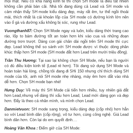
mọi mặt. Nếu có khả năng kinh tế thì chọn SH mode là điều tất nhiên
không cần phải bàn cãi. Nhà tôi đang dùng cả Lead và SH mode và
cảm nhận thấy SH mode kiểu dáng đẹp, máy rất êm, tư thế ngồi thoải
mái, thích nhất là cái khoản lốp của SH mode có đường kính lớn nên
vào ổ gà và đường xấu không bị sóc, rung như Lead.
Vuongthanh87:
Chọn SH Mode ngay và luôn, kiểu dáng thời trang cao
ráo, lốp to bám đường tốt an toàn hơn khi vào cua và những đoạn
đường trơn trượt. Dáng con gái chân dài ngồi trên SH mode thì cực
đẹp. Lead không thể so sánh với SH mode được vì thuộc dòng phân
khúc thấp hơn SH mode (SH mode đắt hơn Lead trên mười triệu đồng).
Trần Thu Hương:
Tại sao lại không chọn SH Mode, nếu bạn là người
có đủ điều kiện kinh tế (Lead rẻ hơn). Tôi đang sử dụng SH Mode và
hoàn toàn hài lòng, chồng tôi đang đi SHi 150 nhưng chỉ thích dùng SH
mode của tôi, anh nói SH mode nhẹ nhàng, máy êm hơn dắt vào nhà
dễ hơn. Chọn SH mode bạn nhé!
Hưng Duy:
Về máy thì SH Mode cải tiến hơn nhiều, tuy nhiên giá đắt
hơn Lead,nhưng vế dáng thì xấu hơn Lead, Lead mới dáng gọn và đẹp
hơn. Đấy là theo cá nhân mình, và mình chọn Lead.
Danmietvuon:
SH mode sang trọng, kiểu dáng đẹp (cốp nhỏ) hơn hẳn
so với Lead bình dân (cốp rộng), vô tư hơn, cùng công nghệ. Giá Lead
bình dân hơn. Còn lại do em quyết định....
Hoàng Văn Khoa :
Điểm giở của SH Mode: