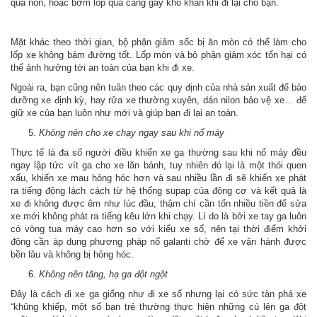
quá non, hoặc bơm lốp quá căng gây khó khăn khi đi lại cho bạn.
Mặt khác theo thời gian, bộ phận giảm sốc bị ăn mòn có thể làm cho
lốp xe không bám đường tốt. Lốp mòn và bộ phận giảm xóc tổn hại có
thể ảnh hưởng tới an toàn của bạn khi đi xe.
Ngoài ra, bạn cũng nên tuân theo các quy định của nhà sản xuất để bảo
dưỡng xe định kỳ, hay rửa xe thường xuyên, dán nilon bảo vệ xe… để
giữ xe của bạn luôn như mới và giúp bạn đi lại an toàn.
Không nên cho xe chạy ngay sau khi nổ máy
Thực tế là đa số người điều khiển xe ga thường sau khi nổ máy đều
ngay lập tức vít ga cho xe lăn bánh, tuy nhiên đó lại là một thói quen
xấu, khiến xe mau hỏng hóc hơn và sau nhiều lần đi sẽ khiến xe phát
ra tiếng động lách cách từ hệ thống supap của động cơ và kết quả là
xe đi không được êm như lúc đầu, thậm chí cần tốn nhiều tiền để sửa
xe mới không phát ra tiếng kêu lớn khi chạy. Lí do là bởi xe tay ga luôn
có vòng tua máy cao hơn so với kiểu xe số, nên tại thời điểm khởi
động cần áp dụng phương pháp nổ galanti chờ để xe vận hành được
bền lâu và không bị hỏng hóc.
Không nên tăng, hạ ga đột ngột
Đây là cách đi xe ga giống như đi xe số nhưng lại có sức tàn phá xe
“khủng khiếp, một số bạn trẻ thường thực hiện những cú lên ga đột