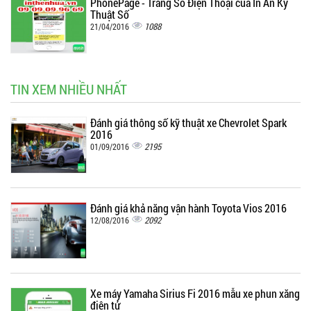
PhonePage - Trang Số Điện Thoại của In Ấn Kỹ
Thuật Số
1088
21/04/2016
TIN XEM NHIỀU NHẤT
Đánh giá thông số kỹ thuật xe Chevrolet Spark
2016
2195
01/09/2016
Đánh giá khả năng vận hành Toyota Vios 2016
2092
12/08/2016
Xe máy Yamaha Sirius Fi 2016 mẫu xe phun xăng
điện tử