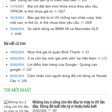
181
12/10/2021
Địa chỉ đặt làm móc khóa mica theo yêu cầu
TPHCM, in thẻ nhựa giá rẻ
1927
18/10/2021
Báo giá thẻ từ in UV chống sao chép copy, bảo
mật cao, in thẻ từ, in thẻ nhựa theo yêu cầu
1669
25/04/2016
So sánh dòng xe BMW X6 và Mercedes GLE
1645
Bài viết cũ hơn
19/02/2016
Mua nhà giá rẻ quận Bình Thạnh
51
03/02/2016
3 xe côn tay mới 'giá sinh viên' tại Việt Nam
171
02/02/2016
Lợi điểm bán hàng của Google - Quảng cáo
google
142
02/02/2016
Cảm nhận của người dùng đối với dòng xe Honda
City
106
TIN MỚI NHẤT
Những lưu ý sống còn khi đầu tư máy in UV lần
đầu: Đừng để mất tiền tỷ vì thiếu hiểu biết
181
25/02/2026