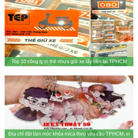
Top 10 công ty in thẻ nhựa giữ xe lấy liền tại TPHCM
Địa chỉ đặt làm móc khóa mica theo yêu cầu TPHCM, in