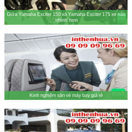
Giữa Yamaha Exciter 150 và Yamaha Exciter 175 xe nào
'nhỉnh' hơn
Kinh nghiệm săn vé máy bay giá rẻ