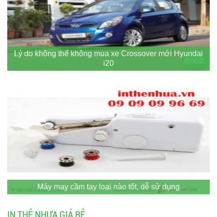
Lý do không thể không mua xe Crossover mới Hyundai
i20
Máy may cầm tay loại nào tốt, dễ sử dụng
IN THẺ NHỰA GIÁ RẺ