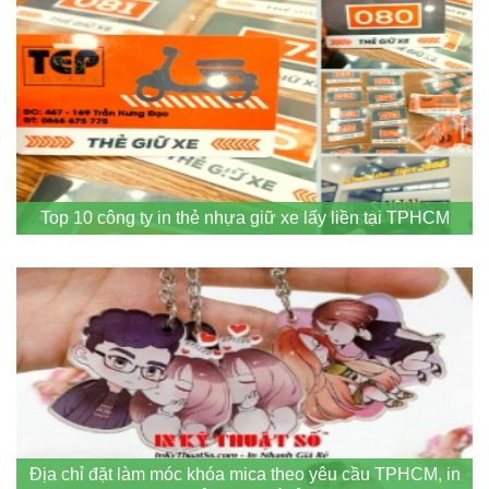
Top 10 công ty in thẻ nhựa giữ xe lấy liền tại TPHCM
Địa chỉ đặt làm móc khóa mica theo yêu cầu TPHCM, in