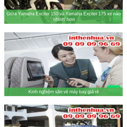
Giữa Yamaha Exciter 150 và Yamaha Exciter 175 xe nào
'nhỉnh' hơn
Kinh nghiệm săn vé máy bay giá rẻ