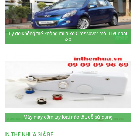
Lý do không thể không mua xe Crossover mới Hyundai
i20
Máy may cầm tay loại nào tốt, dễ sử dụng
IN THẺ NHỰA GIÁ RẺ