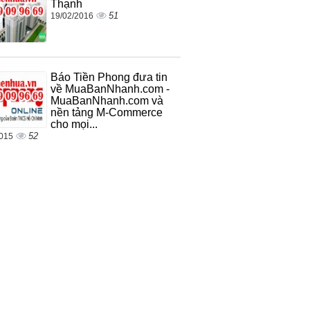
Thạnh
51
19/02/2016
Báo Tiền Phong đưa tin
về MuaBanNhanh.com -
MuaBanNhanh.com và
nền tảng M-Commerce
cho mọi...
52
2015