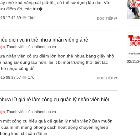
ấy nhờ khả năng cất giữ tốt, có thể sử dụng lâu dài. Với
ưu điểm đó, các trư�...
180
015 17:42:39
ĐỌC TIẾP
hiệu dịch vụ in thẻ nhựa nhân viên giá rẻ
iện
, Thành viên của inthenhua.vn
ựa nhân viên có ưu điểm lớn hơn thẻ nhựa bằng giấy nhờ
02/11/
 năng sử dụng lâu hơn, lại ít bị môi trường thời tiết tác
Thẻ nhựa cũng dễ...
176
015 08:38:57
ĐỌC TIẾP
 nhựa ID giá rẻ làm công cụ quản lý nhân viên hiệu
iện
, Thành viên của inthenhua.vn
n một công cụ hiệu quả để quản lý nhân viên? Bạn muốn
y của mình mang phong cách hoạt động chuyên nghiệp
ông khó, chỉ cần đặt in...