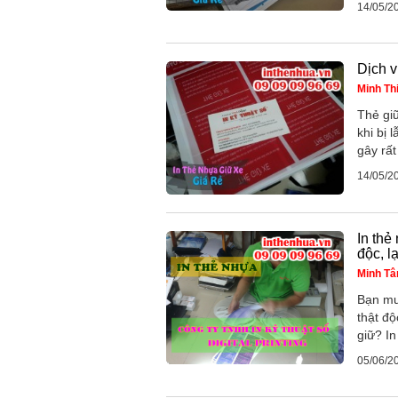
14/05/2
Dịch v
Minh Th
Thẻ gi
khi bị 
gây rất 
14/05/2
In thẻ
độc, l
Minh T
Bạn mu
thật đ
giữ? In
05/06/2