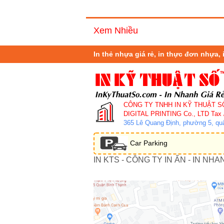
Xem Nhiều
In thẻ nhựa giá rẻ, in thực đơn nhựa, 
CÔNG TY TNHH IN KỸ THUẬT S
DIGITAL PRINTING Co., LTD
Tax 
365 Lê Quang Định, phường 5, q
Car Parking
IN KTS - CÔNG TY IN ẤN - IN NHA