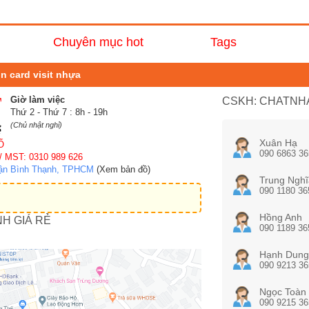
Chuyên mục hot
Tags
in card visit nhựa
Giờ làm việc
CSKH: CHATNHA
Thứ 2 - Thứ 7 : 8h - 19h
(Chủ nhật nghỉ)
Xuân Hạ
Ố
090 6863 36
/ MST: 0310 989 626
uận Bình Thạnh, TPHCM
(Xem bản đồ)
Trung Nghĩ
090 1180 36
Hồng Anh
NH GIÁ RẺ
090 1189 36
Hạnh Dung
090 9213 36
Ngọc Toàn
090 9215 36