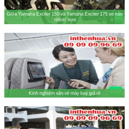
Giữa Yamaha Exciter 150 và Yamaha Exciter 175 xe nào
'nhỉnh' hơn
Kinh nghiệm săn vé máy bay giá rẻ