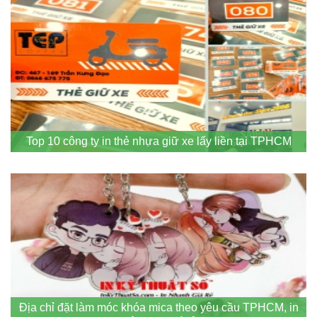
Top 10 công ty in thẻ nhựa giữ xe lấy liền tại TPHCM
Địa chỉ đặt làm móc khóa mica theo yêu cầu TPHCM, in