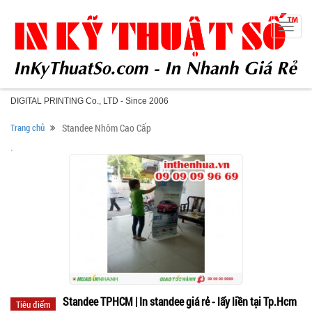
Toggle
naviga
DIGITAL PRINTING Co., LTD - Since 2006
Trang chủ
Standee Nhôm Cao Cấp
.
Standee TPHCM | In standee giá rẻ - lấy liền tại Tp.Hcm
Tiêu điểm