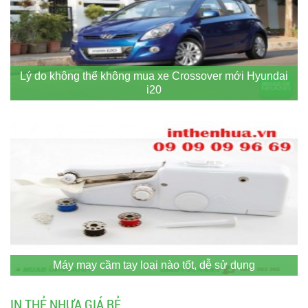
Lý do không thể không mua xe Crossover mới Hyundai
i20
Máy may cầm tay loại nào tốt, dễ sử dụng
IN THẺ NHỰA GIÁ RẺ