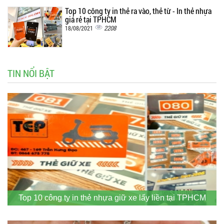
Top 10 công ty in thẻ ra vào, thẻ từ - In thẻ nhựa
giá rẻ tại TPHCM
2208
18/08/2021
TIN NỔI BẬT
Top 10 công ty in thẻ nhựa giữ xe lấy liền tại TPHCM